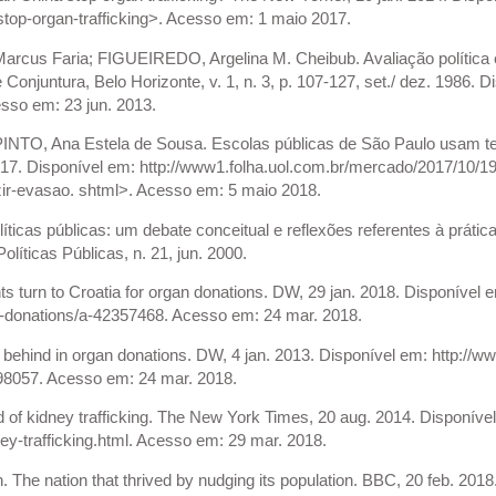
top-organ-trafficking>. Acesso em: 1 maio 2017.
cus Faria; FIGUEIREDO, Argelina M. Cheibub. Avaliação política e 
 e Conjuntura, Belo Horizonte, v. 1, n. 3, p. 107-127, set./ dez. 1986
sso em: 23 jun. 2013.
INTO, Ana Estela de Sousa. Escolas públicas de São Paulo usam teo
2017. Disponível em: http://www1.folha.uol.com.br/mercado/2017/10/
zir-evasao. shtml>. Acesso em: 5 maio 2018.
ticas públicas: um debate conceitual e reflexões referentes à prática 
líticas Públicas, n. 21, jun. 2000.
turn to Croatia for organ donations. DW, 29 jan. 2018. Disponível 
n-donations/a-42357468. Acesso em: 24 mar. 2018.
hind in organ donations. DW, 4 jan. 2013. Disponível em: http://w
98057. Acesso em: 24 mar. 2018.
 of kidney trafficking. The New York Times, 20 aug. 2014. Disponíve
ney-trafficking.html. Acesso em: 29 mar. 2018.
The nation that thrived by nudging its population. BBC, 20 feb. 2018