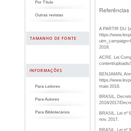
Por Título
Referências
Outras revistas
A PARTIR DU 1er 
https://www.lexp
TAMANHO DE FONTE
utm_campaign=E
2018.
ACRE. Lei Comple
content/uploads
INFORMAÇÕES
BENJAMIN, Anna.
https://www.lexp
maio 2018.
Para Leitores
BRASIL. Decreto 
Para Autores
2018/2017/Decre
Para Bibliotecários
BRASIL. Lei nº 5
nov. 2017.
BRASIL. Lei nº 9