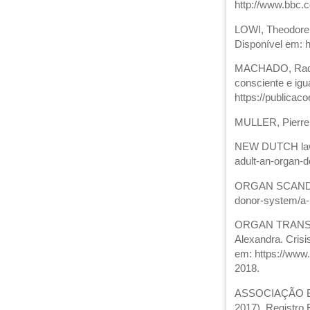
http://www.bbc.c
LOWI, Theodore J.
Disponível em: h
MACHADO, Raquel
consciente e igua
https://publicac
MULLER, Pierre; 
NEW DUTCH law m
adult-an-organ-
ORGAN SCANDAL f
donor-system/a-
ORGAN TRANSPLA
Alexandra. Crisi
em: https://www
2018.
ASSOCIAÇÃO BR
2017). Registro 