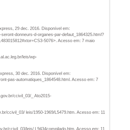
xpress, 29 dec. 2016. Disponível em:
cais-seront-donneurs-d-organes-par-defaut_1864325.html?
483015812#xtor=CS3-5076>. Acesso em: 7 maio
.ac.leg.br/leis/wp-
press, 30 dec. 2016. Disponível em:
e-ront-pas-automatiques_1864548.html. Acesso em: 7
gov.br/ccivil_03/_ Ato2015-
v.br/ccivil_03/ leis/1950-1969/L5479.htm. Acesso em: 11
ov.br/ccivil_03/leis/ L9434compilado.htm. Acesso em: 11