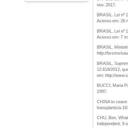
nov. 2017.
BRASIL. Lei nº 1
Acesso em: 26 
BRASIL. Lei nº 1
Acesso em: 7 ma
BRASIL. Ministér
http://bvsms/sa
BRASIL. Supremo 
12.618/2012, que
em: http://www.
BUCCI, Maria Paul
1997.
CHINA to cease p
transplants/a-1
CHU, Ben. What 
Independent, 9 o