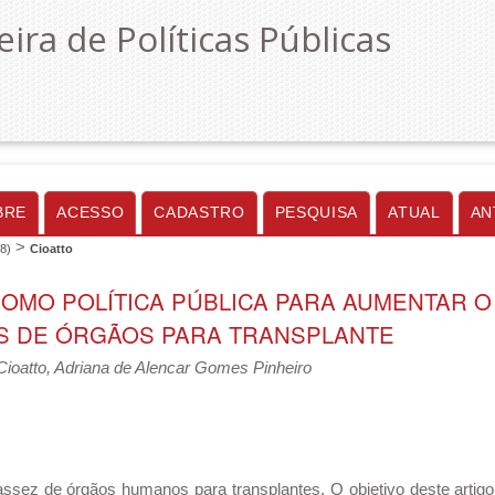
eira de Políticas Públicas
BRE
ACESSO
CADASTRO
PESQUISA
ATUAL
AN
>
18)
Cioatto
OMO POLÍTICA PÚBLICA PARA AUMENTAR 
 DE ÓRGÃOS PARA TRANSPLANTE
Cioatto, Adriana de Alencar Gomes Pinheiro
sez de órgãos humanos para transplantes. O objetivo deste artigo é