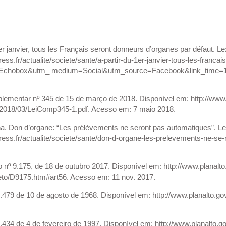
janvier, tous les Français seront donneurs d’organes par défaut. Le
ress.fr/actualite/societe/sante/a-partir-du-1er-janvier-tous-les-fran
chobox&utm_ medium=Social&utm_source=Facebook&link_time=1
mentar nº 345 de 15 de março de 2018. Disponível em: http://www.al
/2018/03/LeiComp345-1.pdf. Acesso em: 7 maio 2018.
 Don d’organe: “Les prélèvements ne seront pas automatiques”. Lex
ress.fr/actualite/societe/sante/don-d-organe-les-prelevements-ne-s
nº 9.175, de 18 de outubro 2017. Disponível em: http://www.planalto.
to/D9175.htm#art56. Acesso em: 11 nov. 2017.
.479 de 10 de agosto de 1968. Disponível em: http://www.planalto.go
.434 de 4 de fevereiro de 1997. Disponível em: http://www.planalto.g