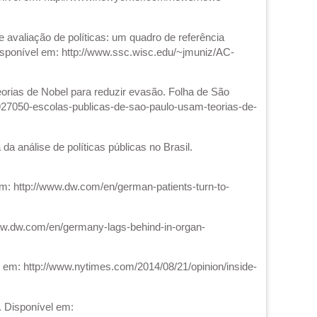
avaliação de políticas: um quadro de referência
. Disponível em: http://www.ssc.wisc.edu/~jmuniz/AC-
rias de Nobel para reduzir evasão. Folha de São
1927050-escolas-publicas-de-sao-paulo-usam-teorias-de-
da análise de políticas públicas no Brasil.
em: http://www.dw.com/en/german-patients-turn-to-
ww.dw.com/en/germany-lags-behind-in-organ-
l em: http://www.nytimes.com/2014/08/21/opinion/inside-
. Disponível em: