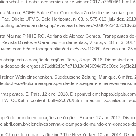
tion-what-is-it-nobel-economics-prize-winner-2017-a7990461.html. 
a Marina; BOFF, Salete Oro. Concretização de direitos sociais por 
 Fac. Direito UFMG, Belo Horizonte, n. 63, p. 575-613, jul./ dez. 201
ito.ufmg.br/revista/index.php/revista/article/view/P.0304-2340.2013v6
a Marina; PINHEIRO, Adriana de Alencar Gomes. Transplantes de ó
 Revista Direitos e Garantias Fundamentais, Vitória, v. 18, n. 3, 201
nuvens.com.br/direitosegarantias/article/view/1130/0. Acesso em: 25 
brigatória a doação de órgãos. Terra, 8 ago. 2016. Disponível em: h
ia-a-doacao-de-orgaos,b71ddf2d3c7e71918d945694d75c00cel5rg5lo2.h
nen Wein einschenken. Süddeutsche Zeitung, Munique, 6 märz. 2
deutsche.de/kolumne/organspende-den-buergern-reinen-wein-einsch
trasplantes. El País, 12 ene. 2018. Disponível em: https://elpais.c
c=TW_CC&utm_content=buffer2c070&utm_ medium=social&utm_sou
.
eã do mundo em doações de órgãos. Exame, 17 abr. 2017. Dispon
e.abril.com.br/ciencia/espanha-e-campea-do-mundo-em-doacoes-de-
an China stop organ trafficking? The New Yorker, 10 jan. 2014. Dis