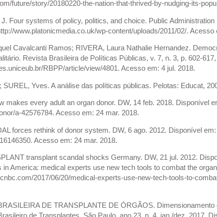
om/future/story/20180220-the-nation-that-thrived-by-nudging-its-pop
 Four systems of policy, politics, and choice. Public Administration Re
ttp://www.platonicmedia.co.uk/wp-content/uploads/2011/02/. Acesso 
 Cavalcanti Ramos; RIVERA, Laura Nathalie Hernandez. Democratiz
litário. Revista Brasileira de Políticas Públicas, v. 7, n. 3, p. 602-61
oes.uniceub.br/RBPP/article/view/4801. Acesso em: 4 jul. 2018.
SUREL, Yves. A análise das políticas públicas. Pelotas: Educat, 20
akes every adult an organ donor. DW, 14 feb. 2018. Disponível e
donor/a-42576784. Acesso em: 24 mar. 2018.
orces rethink of donor system. DW, 6 ago. 2012. Disponível em: h
16146350. Acesso em: 24 mar. 2018.
NT transplant scandal shocks Germany. DW, 21 jul. 2012. Dispo
s in America: medical experts use new tech tools to combat the organ
.cnbc.com/2017/06/20/medical-experts-use-new-tech-tools-to-combat
ASILEIRA DE TRANSPLANTE DE ÓRGÃOS. Dimensionamento dos Tr
Brasileiro de Transplantes, São Paulo, ano 23, n. 4, jan./dez. 2017. D