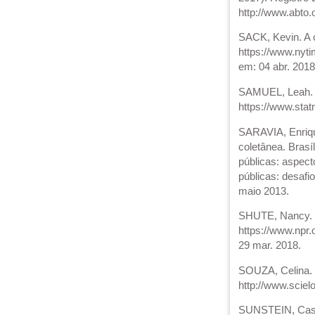
http://www.abto
SACK, Kevin. A c
https://www.nyti
em: 04 abr. 2018
SAMUEL, Leah. To
https://www.sta
SARAVIA, Enrique
coletânea. Brasí
públicas: aspect
públicas: desafi
maio 2013.
SHUTE, Nancy. Ho
https://www.npr.
29 mar. 2018.
SOUZA, Celina. Po
http://www.sciel
SUNSTEIN, Cass R