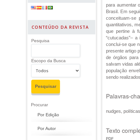
para aumentar o
Brasil. Em segu
conceituam-se p
quantitativos, m
CONTEÚDO DA REVISTA
que pertine à f
“cutucadas”– a
Pesquisa
conclui-se que 
presente artigo 
de órgãos para 
Escopo da Busca
salvam vidas al
população envelh
sendo realizado
Palavras-ch
Procurar
nudges, política
Por Edição
Texto comple
Por Autor
PDF