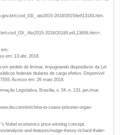
.gov.br/ccivil_03/_ ato2015-2018/2015/lei/l13183.htm.
v.br/ccivil_03/_ Ato2015-2018/2018/Lei/L13656.htm>.
l em:
o em: 13 abr. 2018.
com pedido de liminar, impugnando dispositivos da Lei
blicos federais titulares de cargo efetivo. Disponível
67555. Acesso em: 26 maio 2018.
mação Legislativa, Brasília, v. 34, n. 133, jan./mar.
//www.dw.com/en/china-to-cease-prisoner-organ-
r’s Nobel economics prize-winning concept.
ss/analysis-and-features/nudge-theory-richard-thaler-