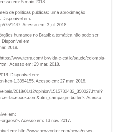
Acesso em: 5 maio 2018.
meio de políticas públicas: uma aproximação
3. Disponível em:
3p575/1447. Acesso em: 3 jul. 2018.
rgãos humanos no Brasil: a temática não pode ser
7. Disponível em:
mar. 2018.
ttps://www.terra.com/ br/vida-e-estilo/saude/colombia-
tml. Acesso em: 29 mar. 2018.
018. Disponível em:
en-ken-1.3894155. Acesso em: 27 mar. 2018.
om/elpais/2018/01/12/opinion/1515782432_390027.html?
rce=facebook.com&utm_campaign=buffer>. Acesso
ível em:
orgaos/>. Acesso em: 13 nov. 2017.
ponível em: http://www.newyorker.com/news/news-