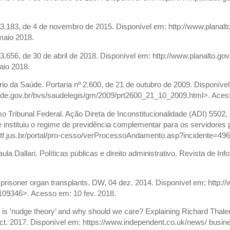
3.183, de 4 de novembro de 2015. Disponível em: http://www.planalto
maio 2018.
3.656, de 30 de abril de 2018. Disponível em: http://www.planalto.go
io 2018.
io da Saúde. Portaria nº 2.600, de 21 de outubro de 2009. Disponíve
ude.gov.br/bvs/saudelegis/gm/2009/prt2600_21_10_2009.html>. Acess
Tribunal Federal. Ação Direta de Inconstitucionalidade (ADI) 5502, 
 instituiu o regime de previdência complementar para os servidores pú
stf.jus.br/portal/pro-cesso/verProcessoAndamento.asp?incidente=49
a Dallari. Políticas públicas e direito administrativo. Revista de Infor
risoner organ transplants. DW, 04 dez. 2014. Disponível em: http:
8109346>. Acesso em: 10 fev. 2018.
is ‘nudge theory’ and why should we care? Explaining Richard Thale
ct. 2017. Disponível em: https://www.independent.co.uk/news/ busine