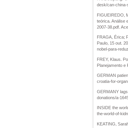
desk/can-china-s
FIGUEIREDO, Mar
teórica. Análise
2007-38.pdf. Ace
FRAGA, Érica; P
Paulo, 15 out. 
nobel-para-redu
FREY, Klaus. Polí
Planejamento e Po
GERMAN patients 
croatia-for-orga
GERMANY lags be
donations/a-164
INSIDE the world
the-world-of-kid
KEATING, Sarah. 