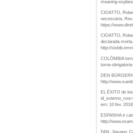
meaning-explana
CIOATTO, Robert
necessária. Rev.
https://www.dire
CIOATTO, Robert
declarada morta.
http://sisbib.em
COLÔMBIA torna o
torna-obrigator
DEN BÜRGERN rei
http://www.sued
EL ÉXITO de los 
id_externo_rso
em: 10 fev. 2018
ESPANHA é camp
http://www.exam
FAN, Jiayang. C