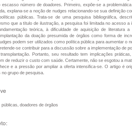
 escasso número de doadores. Primeiro, expõe-se a problemática
ida, explana-se a noção de nudges relacionando-se sua definição c
olíticas públicas. Trata-se de uma pesquisa bibliográfica, desc
esmo que a título de ilustração, a pesquisa foi limitada no acesso a
undamentação teórica, à dificuldade de aquisição de literatura a
 implantação da doação presumida de órgãos como forma de inc
nudges podem ser utilizados como política pública para aumentar o 
pretende-se contribuir para a discussão sobre a implementação de p
transplantação. Portanto, seu resultado tem implicações prática
ém de reduzir o custo com saúde. Certamente, não se esgotou a mat
ece e a pressão por ampliar a oferta intensifica-se. O artigo é or
s no grupo de pesquisa.
ave
s públicas, doadores de órgãos
to: