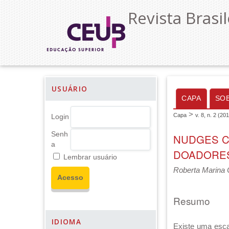
Revista Brasil
USUÁRIO
CAPA
SO
>
Capa
v. 8, n. 2 (20
Login
Senh
NUDGES C
a
DOADORES
Lembrar usuário
Roberta Marina 
Resumo
IDIOMA
Existe uma escas