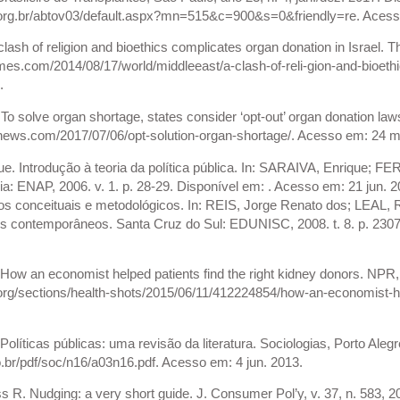
.org.br/abtov03/default.aspx?mn=515&c=900&s=0&friendly=re. Acess
lash of religion and bioethics complicates organ donation in Israel.
mes.com/2014/08/17/world/middleeast/a-clash-of-reli-gion-and-bioeth
.
 solve organ shortage, states consider ‘opt-out’ organ donation laws
tnews.com/2017/07/06/opt-solution-organ-shortage/. Acesso em: 24 m
. Introdução à teoria da política pública. In: SARAIVA, Enrique; FER
lia: ENAP, 2006. v. 1. p. 28-29. Disponível em: . Acesso em: 21 jun.
os conceituais e metodológicos. In: REIS, Jorge Renato dos; LEAL, Rog
os contemporâneos. Santa Cruz do Sul: EDUNISC, 2008. t. 8. p. 230
w an economist helped patients find the right kidney donors. NPR,
org/sections/health-shots/2015/06/11/412224854/how-an-economist-he
líticas públicas: uma revisão da literatura. Sociologias, Porto Alegre
o.br/pdf/soc/n16/a03n16.pdf. Acesso em: 4 jun. 2013.
. Nudging: a very short guide. J. Consumer Pol’y, v. 37, n. 583, 2