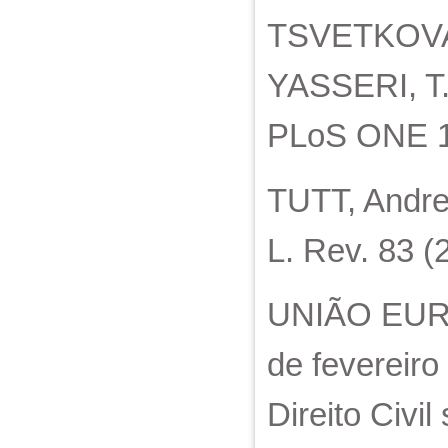
TSVETKOVA,
YASSERI, T. 
PLoS ONE 12
TUTT, Andre
L. Rev. 83 (
UNIÃO EURO
de fevereir
Direito Civi