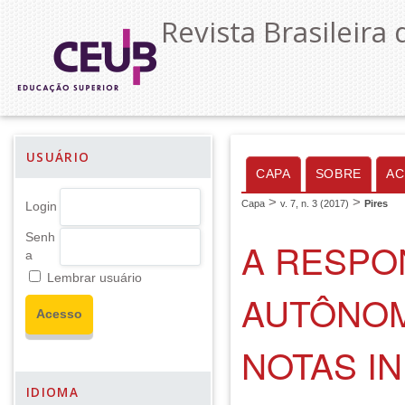
Revista Brasileira 
USUÁRIO
CAPA
SOBRE
AC
>
>
Capa
v. 7, n. 3 (2017)
Pires
Login
Senh
A RESPON
a
Lembrar usuário
AUTÔNOMO
NOTAS I
IDIOMA