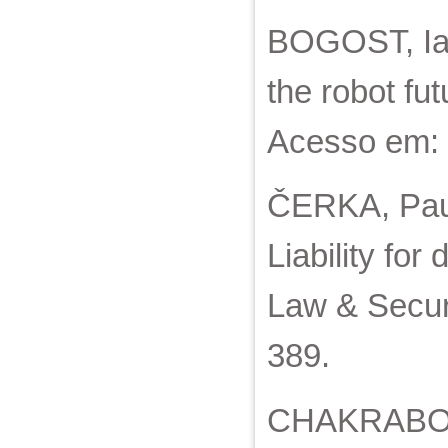
BOGOST, Ian
the robot fu
Acesso em: 
ČERKA, Paul
Liability fo
Law & Securi
389.
CHAKRABORTY,