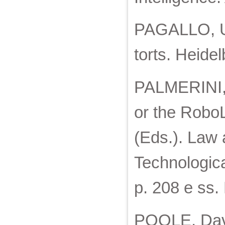
PAGALLO, Ug
torts. Heide
PALMERINI, 
or the Robo
(Eds.). Law
Technologica
p. 208 e ss.
POOLE, Davi