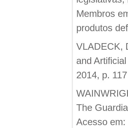
Membros em 
produtos def
VLADECK, Dav
and Artifici
2014, p. 117
WAINWRIGHT, 
The Guardia
Acesso em: 