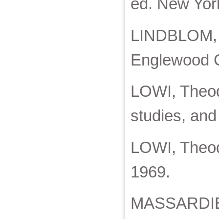
ed. New York
LINDBLOM, C
Englewood Cl
LOWI, Theod
studies, and 
LOWI, Theodo
1969.
MASSARDIER,