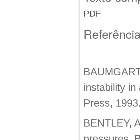
PDF
Referênci
BAUMGARTNE
instability i
Press, 1993
BENTLEY, Art
pressures. B