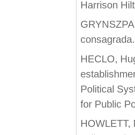
Harrison Hil
GRYNSZPAN, 
consagrada. 
HECLO, Hugh
establishme
Political Sy
for Public P
HOWLETT, Mi