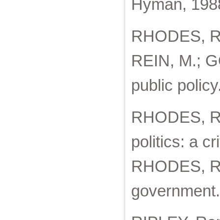
Hyman, 198
RHODES, R. 
REIN, M.; G
public polic
RHODES, R. 
politics: a 
RHODES, R. A
government. 