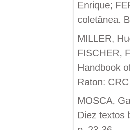
Enrique; FER
coletânea. B
MILLER, Hug
FISCHER, F.
Handbook of 
Raton: CRC 
MOSCA, Gaeta
Diez textos 
p. 23-36.