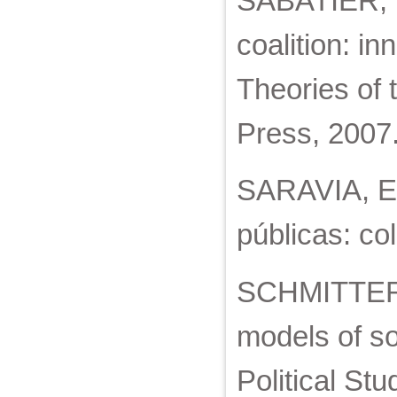
SABATIER, P
coalition: in
Theories of 
Press, 2007.
SARAVIA, En
públicas: co
SCHMITTER, 
models of s
Political Stu