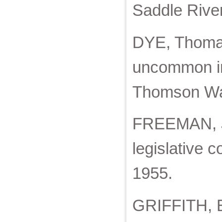
Saddle River
DYE, Thomas
uncommon int
Thomson Wa
FREEMAN, J. 
legislative
1955.
GRIFFITH, E