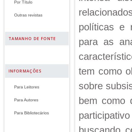
Por Título
relacionad
Outras revistas
políticas e
TAMANHO DE FONTE
para as aná
característ
tem como obj
INFORMAÇÕES
sobre subsi
Para Leitores
bem como di
Para Autores
participat
Para Bibliotecários
buscando co