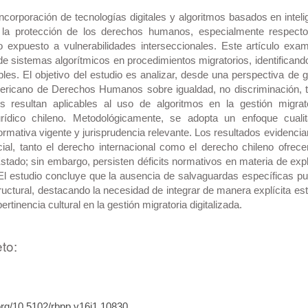
ncorporación de tecnologías digitales y algoritmos basados en intelige
 la protección de los derechos humanos, especialmente respecto
o expuesto a vulnerabilidades interseccionales. Este artículo exam
 de sistemas algorítmicos en procedimientos migratorios, identificand
ibles. El objetivo del estudio es analizar, desde una perspectiva de 
ricano de Derechos Humanos sobre igualdad, no discriminación, tutel
s resultan aplicables al uso de algoritmos en la gestión migr
rídico chileno. Metodológicamente, se adopta un enfoque cualit
ormativa vigente y jurisprudencia relevante. Los resultados evidenci
ificial, tanto el derecho internacional como el derecho chileno ofrec
Estado; sin embargo, persisten déficits normativos en materia de expl
El estudio concluye que la ausencia de salvaguardas específicas pu
ructural, destacando la necesidad de integrar de manera explícita es
pertinencia cultural en la gestión migratoria digitalizada.
to:
.org/10.5102/rbpp.v16i1.10830