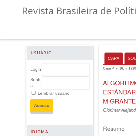
Revista Brasileira de Polít
USUÁRIO
CAPA
SO
>
Capa
v. 16, n. 1 (2
Login
Senh
ALGORITMO
a
ESTÁNDAR
Lembrar usuário
MIGRANTE
Glorimar Alejand
Resumo
IDIOMA