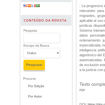
: La progresiva i
relevantes para
migrantes, grup
CONTEÚDO DA REVISTA
aplicable al uso
jurídicas dispon
Sistema Interame
Pesquisa
datos personale
ordenamiento ju
especializada, n
Escopo da Busca
inteligencia art
algorítmico del 
automatizadas. 
de exclusión est
a la justicia con 
Procurar
Texto comple
Por Edição
PDF
Por Autor
DOI:
https://doi