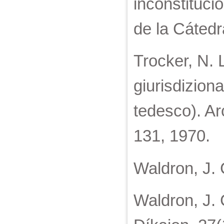
inconstituci
de la Cátedr
Trocker, N. L
giurisdizional
tedesco). Ar
131, 1970.
Waldron, J. 
Waldron, J. C