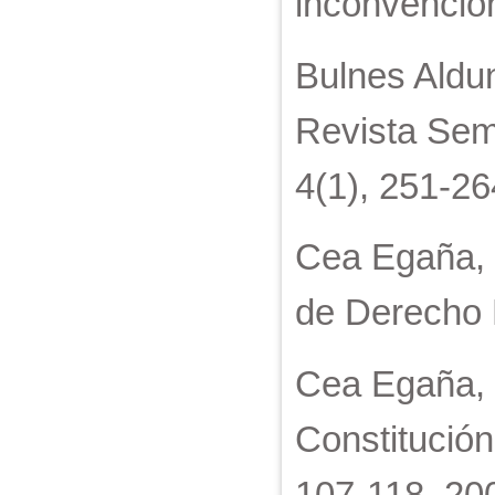
inconvencio
Bulnes Aldun
Revista Seme
4(1), 251-26
Cea Egaña, J
de Derecho P
Cea Egaña, J
Constitución
107-118, 20