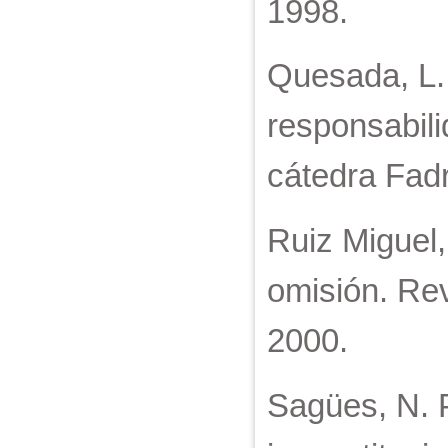
1998.
Quesada, L. 
responsabili
cátedra Fadr
Ruiz Miguel,
omisión. Rev
2000.
Sagües, N. P