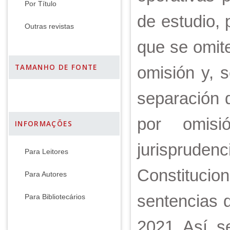
Por Título
de estudio, 
Outras revistas
que se omite
TAMANHO DE FONTE
omisión y, se
separación 
por omisi
INFORMAÇÕES
jurisprude
Para Leitores
Constituci
Para Autores
sentencias 
Para Bibliotecários
2021. Así, s