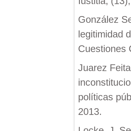
Iustitia, (13
González Seg
legitimidad 
Cuestiones C
Juarez Feita
inconstituci
políticas pú
2013.
Locke, J. Se