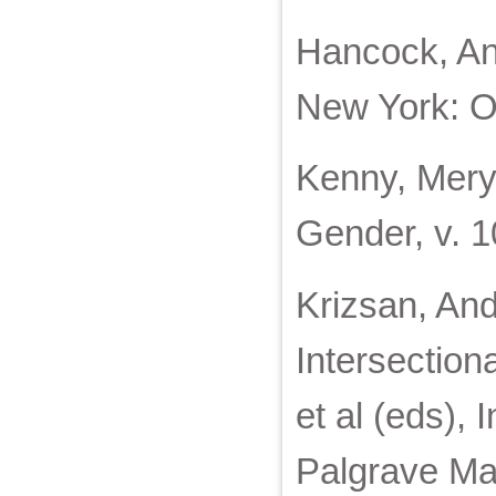
Hancock, Angi
New York: Ox
Kenny, Meryl.
Gender, v. 1
Krizsan, Andr
Intersection
et al (eds), 
Palgrave Ma