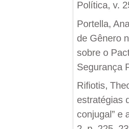
Política, v. 
Portella, A
de Gênero n
sobre o Pac
Segurança Pú
Rifiotis, Th
estratégias 
conjugal” e a
2, p. 225–23