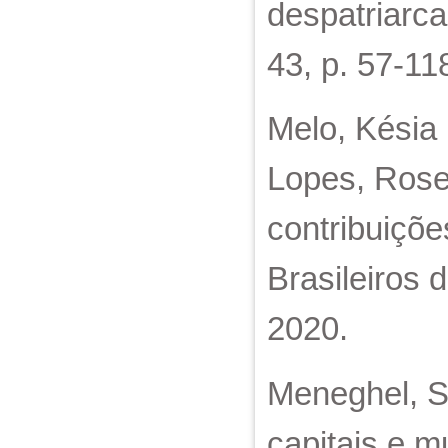
despatriarca
43, p. 57-11
Melo, Késia 
Lopes, Rose
contribuiçõe
Brasileiros 
2020.
Meneghel, St
capitais e m