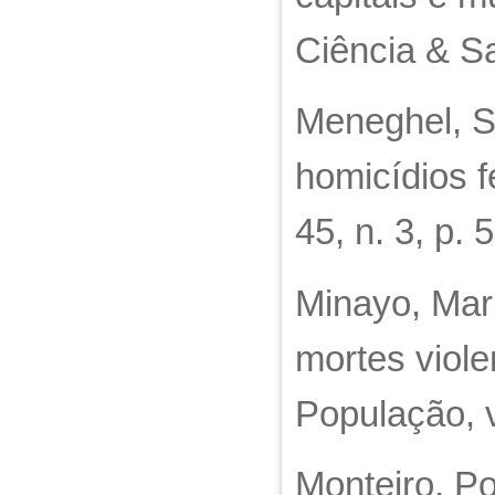
Ciência & Sa
Meneghel, St
homicídios f
45, n. 3, p. 
Minayo, Mari
mortes viole
População, v
Monteiro, P