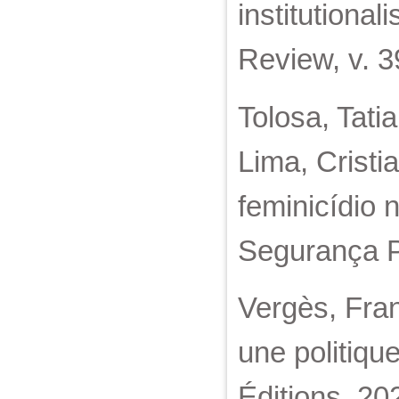
institutional
Review, v. 3
Tolosa, Tat
Lima, Cristi
feminicídio 
Segurança Pú
Vergès, Fran
une politique
Éditions, 20