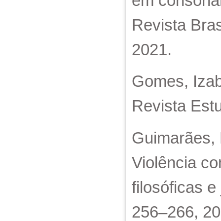
em consonân
Revista Bras
2021.
Gomes, Izab
Revista Estu
Guimarães, 
Violência co
filosóficas e
256–266, 20