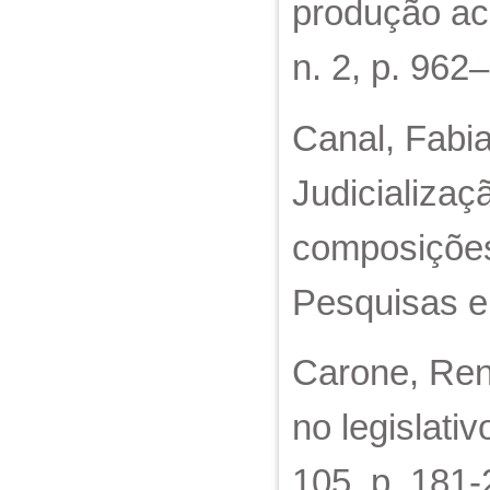
produção aca
n. 2, p. 962
Canal, Fabi
Judicializaç
composições
Pesquisas em
Carone, Ren
no legislati
105, p. 181-