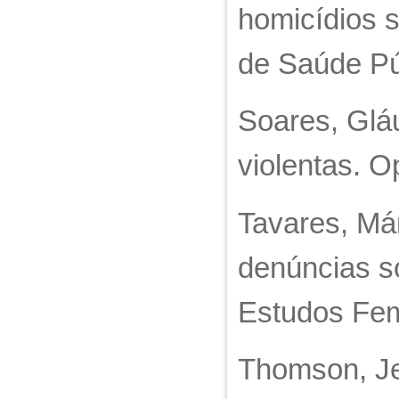
homicídios s
de Saúde Púb
Soares, Gláu
violentas. Op
Tavares, Má
denúncias so
Estudos Femi
Thomson, Je