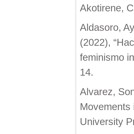
Akotirene, C
Aldasoro, A
(2022), “Ha
feminismo ins
14.
Alvarez, So
Movements in
University P