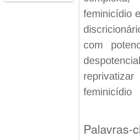
feminicídio
discricionár
com potenci
despotenci
reprivatiz
feminicídio
Palavras-